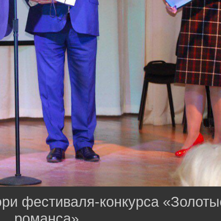
юри фестиваля-конкурса «Золоты
романса»