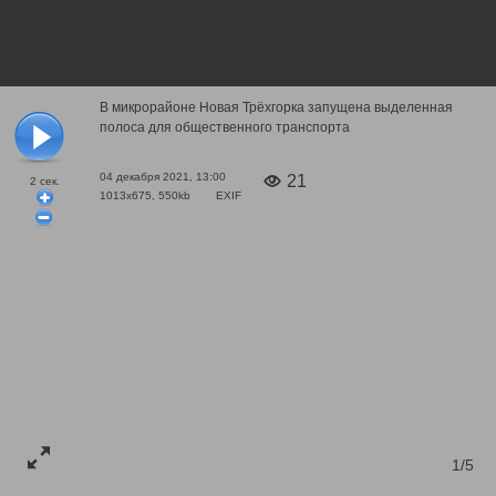
В микрорайоне Новая Трёхгорка запущена выделенная
полоса для общественного транспорта
04 декабря 2021, 13:00
21
2
сек.
1013x675, 550kb
EXIF
1/5