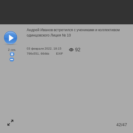
Андрей Иванов встретился с учениками и коллективом
одинцовского Лицея № 10
03 февраля 2022, 18:15
92
2
сек.
796x551, 664kb
EXIF
42/47