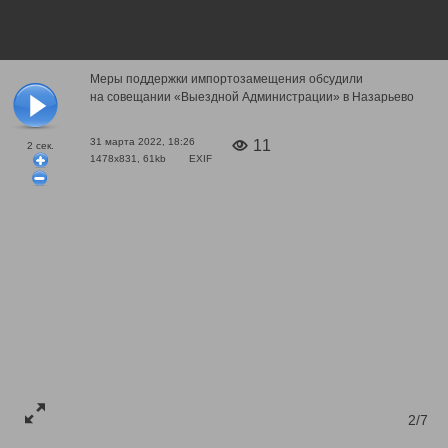
Меры поддержки импортозамещения обсудили
на совещании «Выездной Администрации» в Назарьево
31 марта 2022, 18:26
11
2
сек.
1478x831, 61kb
EXIF
2/7