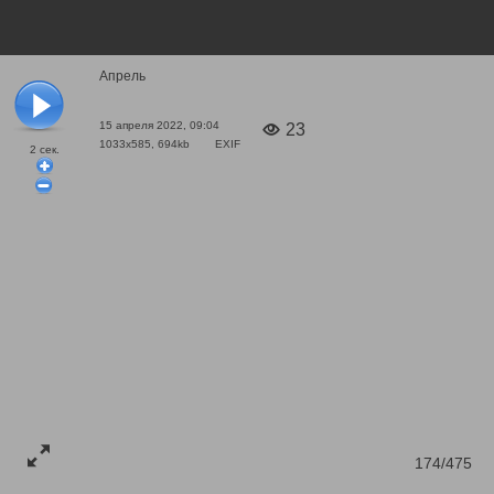
Апрель
15 апреля 2022, 09:04
23
1033x585, 694kb
EXIF
2
сек.
174/475