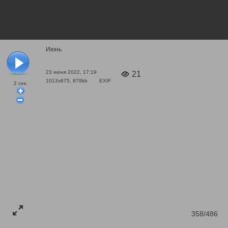
Июнь
23 июня 2022, 17:19
21
1013x675, 879kb
EXIF
2
сек.
358/486