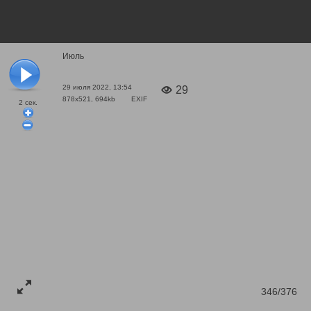
Июль
29 июля 2022, 13:54
29
878x521, 694kb
EXIF
2
сек.
346/376