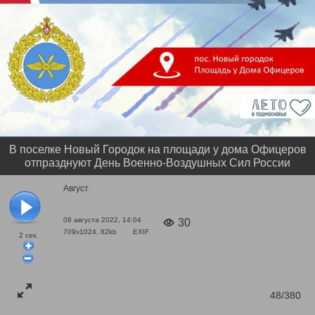
В поселке Новый Городок на площади у дома Офицеров
отпразднуют День Военно-Воздушных Сил России
Август
08 августа 2022, 14:04
30
709x1024, 82kb
EXIF
2
сек.
48/380