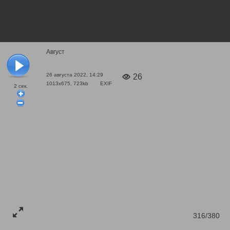
Август
26 августа 2022, 14:29
26
1013x675, 723kb
EXIF
2
сек.
316/380