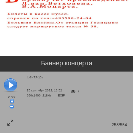
Баннер концерта
Сентябрь
15 сентября 2022, 16:52
7
990x1400, 218kb
EXIF
2
сек.
258/554