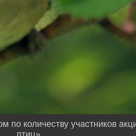
ом по количеству участников ак
птиц»