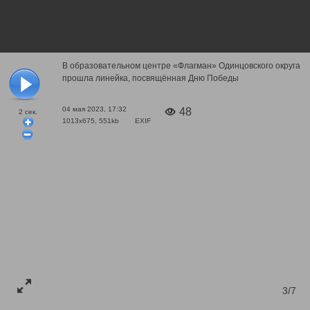
В образовательном центре «Флагман» Одинцовского округа
прошла линейка, посвящённая Дню Победы
04 мая 2023, 17:32
48
2
сек.
1013x675, 551kb
EXIF
3/7