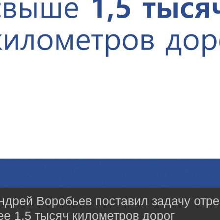
ндрей Воробьев поставил задачу отр
ее 1,5 тысяч километров дорог