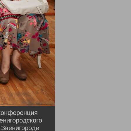
 конференция
енигородского
 Звенигороде