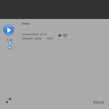
Июнь
13 июня 2023, 13:14
92
1000x667, 662kb
EXIF
2
сек.
41/142