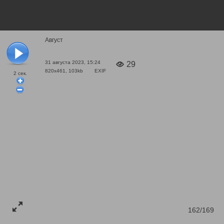
Август
31 августа 2023, 15:24
29
820x461, 103kb
EXIF
2
сек.
162/169