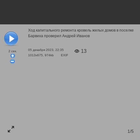
Ход капитального ремонта кровель жилых домов в поселке
Барвиха проверил Андрей Иванов
05 декабря 2023, 22:35
13
2
сек.
1013x675, 974kb
EXIF
1/5