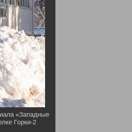
лиала «Западные
лке Горки-2