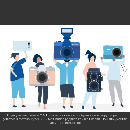
Одинцовский филиал МФЦ приглашает жителей Одинцовского округа принять
участие в фотоконкурсе «Я и моя малая родина» ко Дню России. Принять участие
могут все желающие