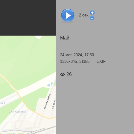
2
сек.
Май
24 мая 2024, 17:50
1336x845, 311kb
EXIF
26