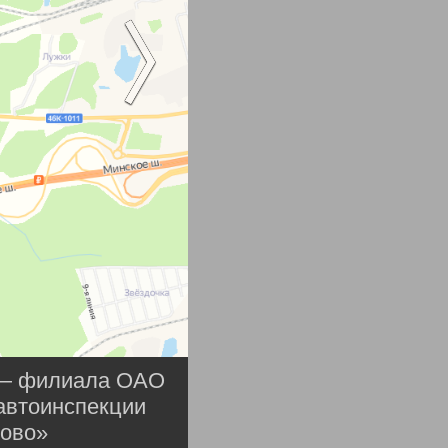
ы — филиала ОАО
автоинспекции
ково»