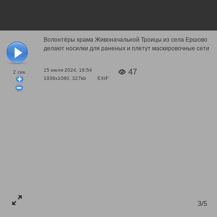
Волонтёры храма Живоначальной Троицы из села Ершово
делают носилки для раненых и плетут маскировочные сети
15 июля 2024, 16:54
47
2
сек.
1939x1080, 327kb
EXIF
3/5