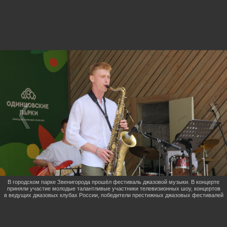
В городском парке Звенигорода прошёл фестиваль джазовой музыки. В концерте
приняли участие молодые талантливые участники телевизионных шоу, концертов
в ведущих джазовых клубах России, победители престижных джазовых фестивалей