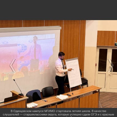
В Одинцовском кампусе МГИМО стартовала летняя школа. В качестве
слушателей — старшеклассники округа, которые успешно сдали ОГЭ и с красным