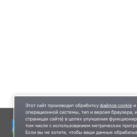
Этот сайт производит обработку
файлов cookie
и 
операционной системы, тип и версия браузера, 
страницах сайта) в целях улучшения функционир
Одинцовский городской округ Московской
К
том числе с использованием метрических програ
области
К
Если вы не хотите, чтобы ваши данные обрабатыв
П
143000, Московская область, г. Одинцово,