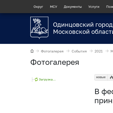
Округ
МСУ
Документы
Услуги
Пож
Одинцовский город
Московской област
Фотогалерея
События
2021
М
Фотогалерея
новые
Загрузка...
В фе
прин