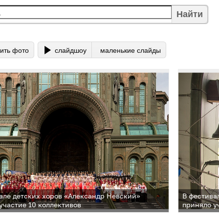
Найти
ить фото
слайдшоу
маленькие слайды
але детских хоров «Александр Невский»
В фестива
участие 10 коллективов
приняло у