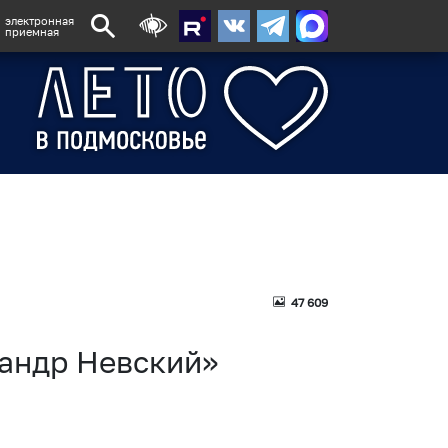
электронная
приемная
47 609
сандр Невский»