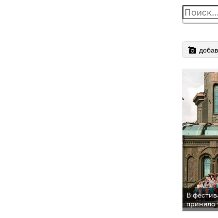
добав
В фестив
приняло 