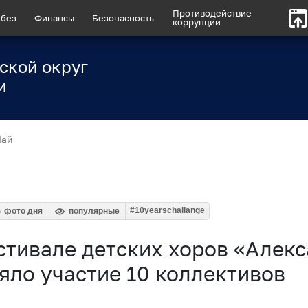
Противодействие
без
Финансы
Безопасность
коррупции
ской округ
и
ай
#10yearschallange
фото дня
популярные
стивале детских хоров «Алек
яло участие 10 коллективов