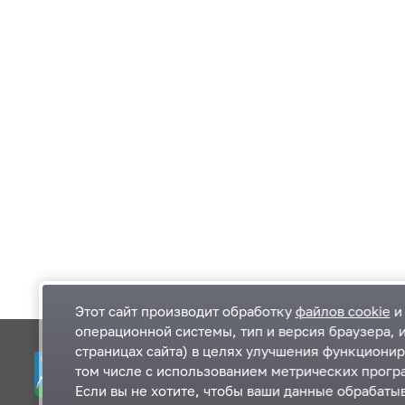
Этот сайт производит обработку
файлов cookie
и 
операционной системы, тип и версия браузера, 
страницах сайта) в целях улучшения функционир
Одинцовский городской округ Московской
К
том числе с использованием метрических програ
области
К
Если вы не хотите, чтобы ваши данные обрабатыв
П
143000, Московская область, г. Одинцово,