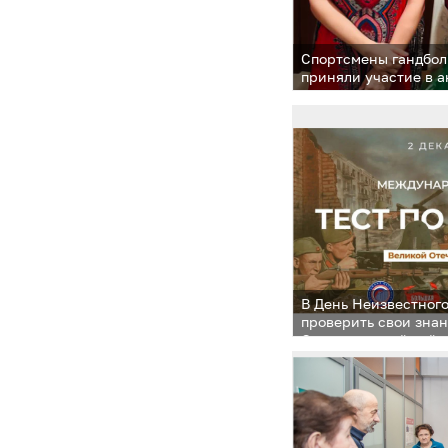
Спортсмены гандбол
приняли участие в а
всемирного дня доб
В День Неизвестног
проверить свои зна
Отечественной вой