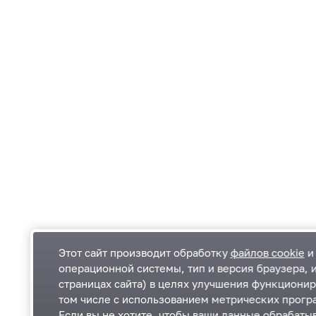
Этот сайт производит обработку
файлов cookie
и 
операционной системы, тип и версия браузера, 
страницах сайта) в целях улучшения функционир
Одинцовский городской округ Московской
К
том числе с использованием метрических програ
области
К
Если вы не хотите, чтобы ваши данные обрабатыв
П