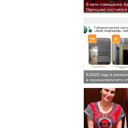
В зале совещаний А
Одинцово состоялся
жителей на тему пр
мошеннических дей
с использованием и
телекоммуникацион
В 2022 году в рамка
в муниципалитете о
подъездов многоква