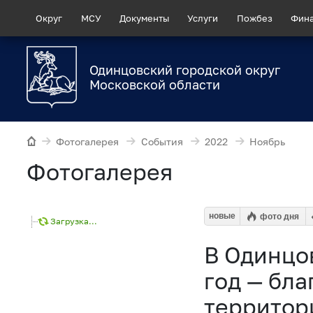
Округ
МСУ
Документы
Услуги
Пожбез
Фин
Одинцовский городской округ
Московской области
Фотогалерея
События
2022
Ноябрь
Фотогалерея
новые
фото дня
Загрузка...
В Одинцов
год — бл
территор