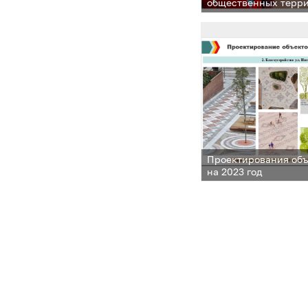
общественных терр
округа озвучил заме
администрации мун
Григорьев во время 
отчета
Проектирования объ
на 2023 год