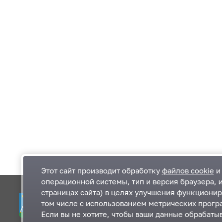
Этот сайт производит обработку
файлов cookie
и 
операционной системы, тип и версия браузера, 
страницах сайта) в целях улучшения функционир
Одинцовский городской округ Московской
К
том числе с использованием метрических програ
области
К
Если вы не хотите, чтобы ваши данные обрабатыв
П
143000, Московская область, г. Одинцово,