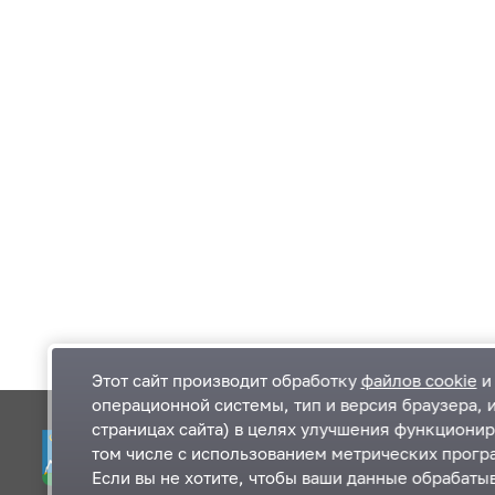
Этот сайт производит обработку
файлов cookie
и 
операционной системы, тип и версия браузера, 
страницах сайта) в целях улучшения функционир
Одинцовский городской округ Московской
К
том числе с использованием метрических програ
области
К
Если вы не хотите, чтобы ваши данные обрабатыв
П
143000, Московская область, г. Одинцово,