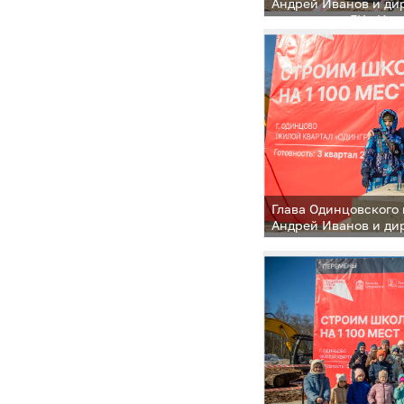
Андрей Иванов и ди
управления ГК «Инг
области Сергей Акс
Одинцово заложили 
в основание будуще
воспитанников в жи
«Семейный»
Глава Одинцовского 
Андрей Иванов и ди
управления ГК «Инг
области Сергей Акс
Одинцово заложили 
в основание будуще
воспитанников в жи
«Семейный»