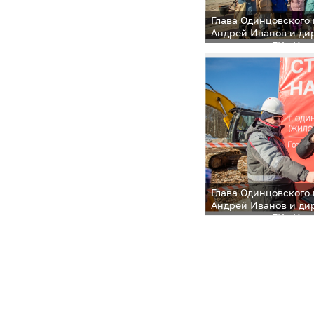
Глава Одинцовского 
Андрей Иванов и ди
управления ГК «Инг
области Сергей Акс
Одинцово заложили 
в основание будуще
воспитанников в жи
«Семейный»
Глава Одинцовского 
Андрей Иванов и ди
управления ГК «Инг
области Сергей Акс
Одинцово заложили 
в основание будуще
воспитанников в жи
«Семейный»