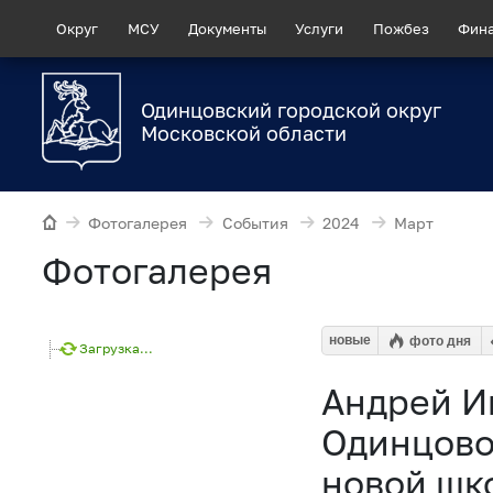
Округ
МСУ
Документы
Услуги
Пожбез
Фин
Одинцовский городской округ
Московской области
Фотогалерея
События
2024
Март
Фотогалерея
новые
фото дня
Загрузка...
Андрей И
Одинцово
новой шк