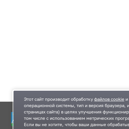
Этот сайт производит обработку
файлов cookie
и 
операционной системы, тип и версия браузера, 
страницах сайта) в целях улучшения функционир
Одинцовский городской округ Московской
К
том числе с использованием метрических програ
области
К
Если вы не хотите, чтобы ваши данные обрабатыв
П
143000, Московская область, г. Одинцово,