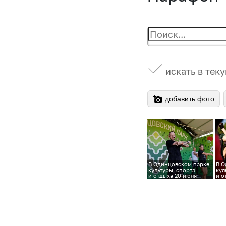
искать в тек
добавить фото
В Одинцовском парке
В О
культуры, спорта
кул
и отдыха 20 июля
и о
пройдёт фитнес-
про
марафон в рамках
мар
акции «Ночь в парке».
акц
Все желающие смогут
Все
принять участие
при
в фитнес-марафоне
в ф
от ведущих клубов
от 
нашего города — СВ
наш
Фитнес, DDX и NeoFit
Фит