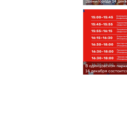
Звенигорода 14 дека
организовано уютно
Баранки». Гостей ж
«НеслуЧАЙная встре
анимационная прогр
не скучаем»
В одинцовском парк
14 декабря состоит
открытие Резиденци