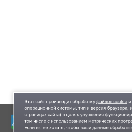
Этот сайт производит обработку
файлов cookie
и 
операционной системы, тип и версия браузера, 
страницах сайта) в целях улучшения функционир
Одинцовский городской округ Московской
К
том числе с использованием метрических програ
области
К
Если вы не хотите, чтобы ваши данные обрабатыв
П
143000, Московская область, г. Одинцово,