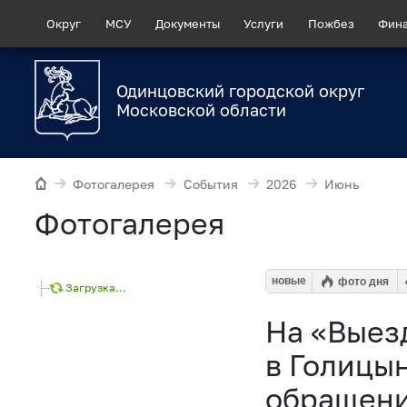
Округ
МСУ
Документы
Услуги
Пожбез
Фин
Одинцовский городской округ
Московской области
Фотогалерея
События
2026
Июнь
Фотогалерея
новые
фото дня
Загрузка...
На «Выез
в Голицы
обращени