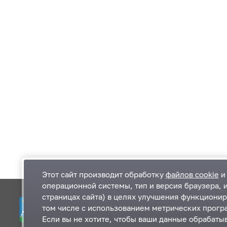
Этот сайт производит обработку
файлов cookie
и 
операционной системы, тип и версия браузера, 
страницах сайта) в целях улучшения функционир
Одинцовский городской округ Московской
К
том числе с использованием метрических програ
области
К
Если вы не хотите, чтобы ваши данные обрабатыв
П
143000, Московская область, г. Одинцово,