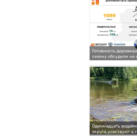
Готовность дорожны
сезону обсудили на
в администрации Од
Одиннадцать водоём
округа участвуют в 
по программе «100 п