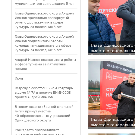
муниципалитета за последние 5 лет
Глава Одинцовского округа Андрей
Иванов представил развернутый
отчет о достижениях в сфере
культуры за последние 5 лет
Глава Одинцовского округа Андрей
Иванов подвел итоги работы
Глава Одинцовского
команды муниципалитета в сфере
культуры за последние 5 лет
вместе с генеральн
Family Максимом Бе
Андрей Иванов подвел итоги работы
заложили капсулу в
в сфере туризма за пятилетний
детского сада в жил
период
«Жаворонки Клаб»
Июль
Встречу с собственником квартиры
в доме № 7А в поселке ВНИИССОК
провел Андрей Иванов
В новом сезоне «Единой школьной
лиги» примут участие
40 образовательных учреждений
Глава Одинцовского
Одинцовского округа
вместе с генеральн
Family Максимом Бе
Роскадастр предоставляет
гражданам информационную