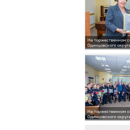
На торжественном с
Одинцовского округ
совместно с первым
председателя Моско
Ларисой Лазутиной,
Дмитрием Голубковы
Совета депутатов Од
Татьяной Одинцовой
силовых структур п
и ветеранов УМВД Р
городскому округу 
праздником
На торжественном с
Одинцовского округ
совместно с первым
председателя Моско