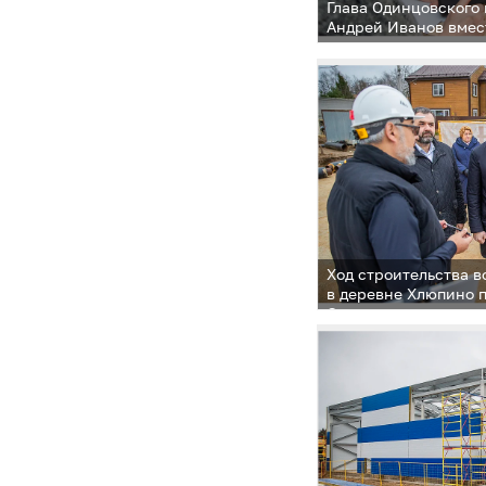
Глава Одинцовского 
Андрей Иванов вмес
заместителями пров
в формате «Выездно
в территориальном 
Захаровское — на п
в поселке Летний О
Ход строительства в
в деревне Хлюпино 
Одинцовского округ