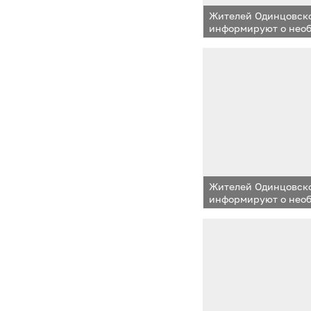
Жителей Одинцовско
информируют о нео
правил пожарной бе
зимний период
Жителей Одинцовско
информируют о нео
правил пожарной бе
зимний период