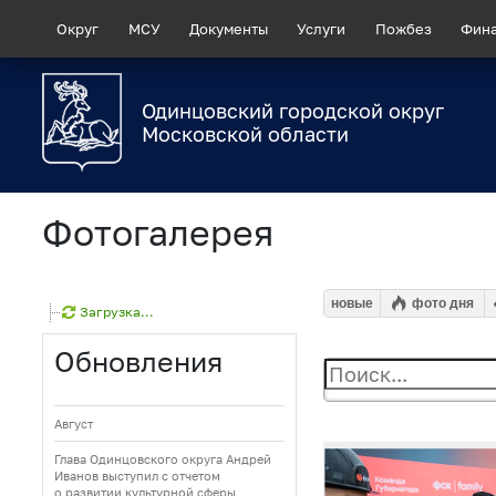
Округ
МСУ
Документы
Услуги
Пожбез
Фин
Одинцовский городской округ
Московской области
Фотогалерея
новые
фото дня
Загрузка...
Обновления
Август
Глава Одинцовского округа Андрей
Иванов выступил с отчетом
о развитии культурной сферы