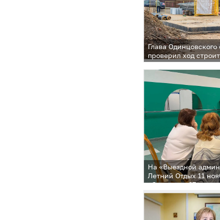
Глава Одинцовского
проверил ход строит
модульной котельно
На «Выездной админ
Летний Отдых 11 но
обращения 37 челов