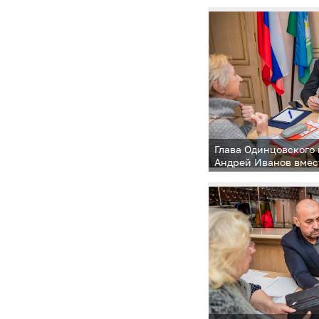
Глава Одинцовского 
Андрей Иванов вмес
заместителями пров
в формате «Выездно
в территориальном 
Захаровское — на п
в поселке Летний О