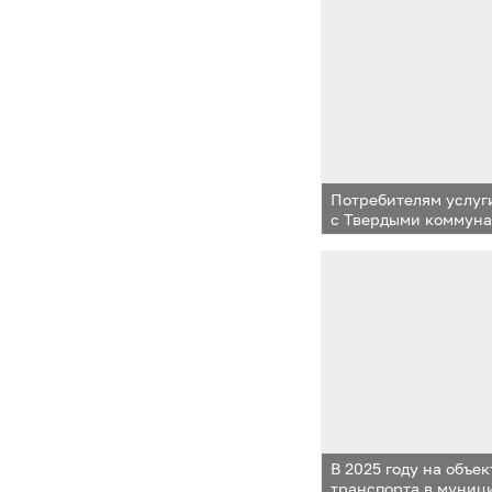
Ларисой Лазутиной,
Дмитрием Голубковы
Совета депутатов Од
Татьяной Одинцовой
силовых структур п
и ветеранов УМВД Р
городскому округу 
праздником
Потребителям услу
с Твердыми коммун
сообщают о необход
состояние лицевого 
оплату задолженнос
В 2025 году на объе
транспорта в муниц