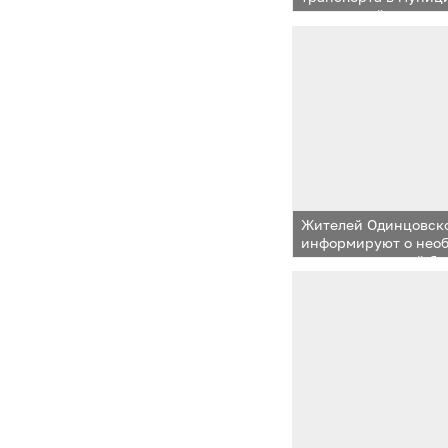
двукратный рост чи
16 человек. За анал
прошлого года на те
погибли 8 человек
Жителей Одинцовско
информируют о нео
правил пожарной бе
зимний период