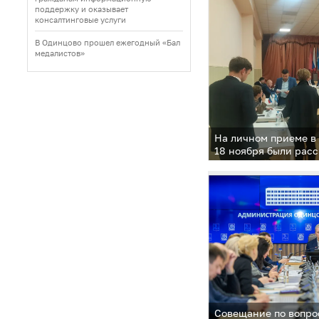
заложили капсулу в
поддержку и оказывает
детского сада в жил
консалтинговые услуги
«Жаворонки Клаб»
В Одинцово прошел ежегодный «Бал
медалистов»
На личном приеме в
18 ноября были рас
27 человек
Совещание по вопро