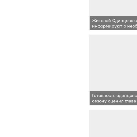
Жителей Одинцовско
информируют о нео
правил пожарной бе
зимний период
Готовность одинцов
сезону оценил глава