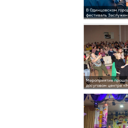
В Одинцовском горо
фестиваль Заслужен
Натальи Бондаревой
Мероприятие прошло
досуговом центре «
Юдино