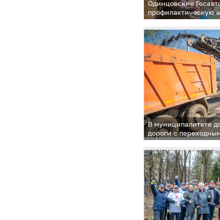
Одинцовские Госавт
профилактическую 
дорожные, знать ка
В муниципалитете д
дороги с переходны
в 4 территориальны