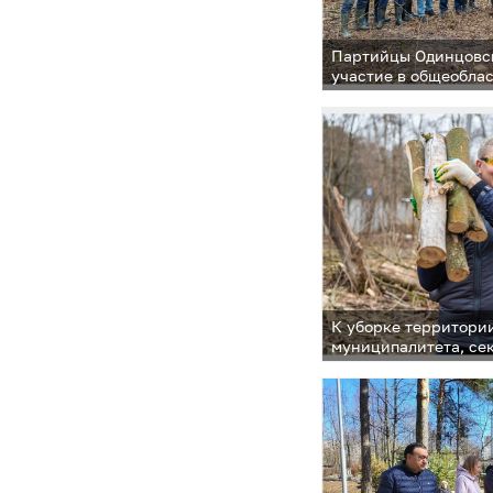
Партийцы Одинцовск
участие в общеобла
под девизом «Добро
К уборке территори
муниципалитета, се
отделения «Единой 