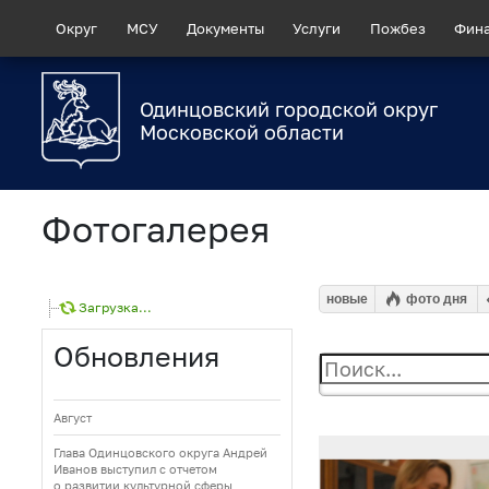
Округ
МСУ
Документы
Услуги
Пожбез
Фин
Одинцовский городской округ
Московской области
Фотогалерея
новые
фото дня
Загрузка...
Обновления
Август
Глава Одинцовского округа Андрей
Иванов выступил с отчетом
о развитии культурной сферы