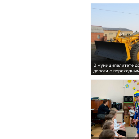
В муниципалитете д
дороги с переходны
в 4 территориальны