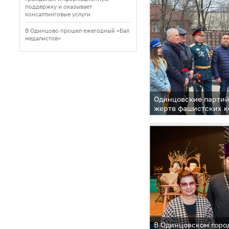
на стройплощадках
поддержку и оказывает
консалтинговые услуги
В Одинцово прошел ежегодный «Бал
медалистов»
Одинцовские партий
жертв фашистских к
В Одинцовском горо