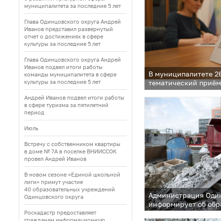
муниципалитета за последние 5 лет
Глава Одинцовского округа Андрей
Иванов представил развернутый
отчет о достижениях в сфере
культуры за последние 5 лет
Глава Одинцовского округа Андрей
Иванов подвел итоги работы
В муниципалитете 2
команды муниципалитета в сфере
культуры за последние 5 лет
тематический приём
поддержки предпри
Андрей Иванов подвел итоги работы
в сфере туризма за пятилетний
период
Июль
Встречу с собственником квартиры
в доме № 7А в поселке ВНИИССОК
провел Андрей Иванов
В новом сезоне «Единой школьной
лиги» примут участие
40 образовательных учреждений
Администрация Один
Одинцовского округа
информирует об об
со строительными о
Роскадастр предоставляет
гражданам информационную