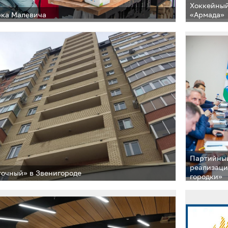
Хоккейный
рка Малевича
«Армада»
Партийный
реализаци
очный» в Звенигороде
городки»