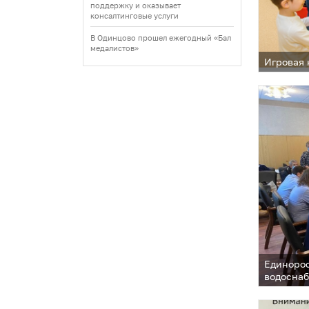
поддержку и оказывает
консалтинговые услуги
В Одинцово прошел ежегодный «Бал
медалистов»
Игровая 
Единорос
водоснаб