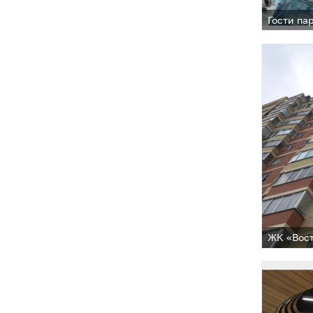
Гости па
ЖК «Вост