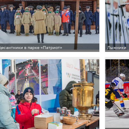
есантники в парке «Патриот»
Лыжники