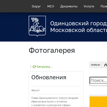
Округ
МСУ
Документы
Услуги
Пож
Одинцовский город
Московской област
Фотогалерея
новые
Загрузка...
Обновления
Август
Глава Одинцовского округа Андрей
Иванов выступил с отчетом
о развитии культурной сферы