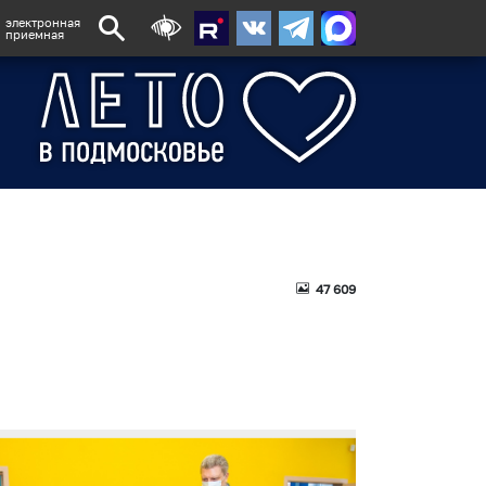
электронная
приемная
47 609