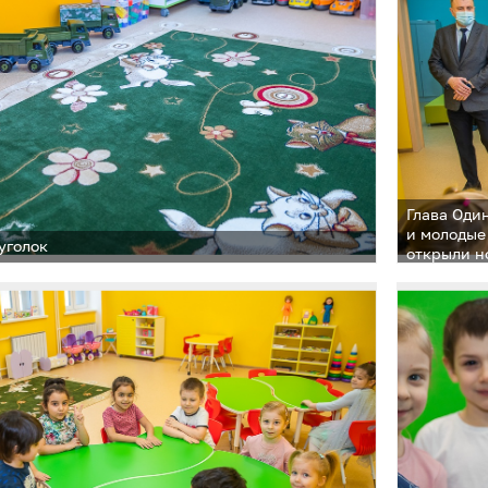
Глава Оди
и молодые
уголок
открыли н
общеобраз