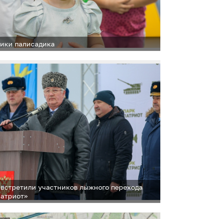
ики палисадика
встретили участников лыжного перехода
Патриот»