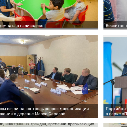
комната в палисадике
Воспитанн
сы взяли на контроль вопрос модернизации
Партийцы 
жения в деревне Малое Сареево
в парке «