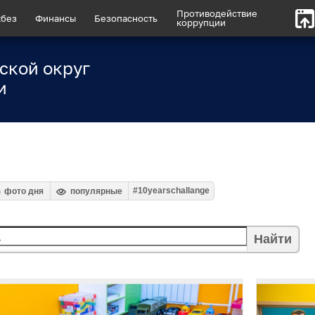
Противодействие
без
Финансы
Безопасность
коррупции
ской округ
и
#10yearschallange
фото дня
популярные
Найти