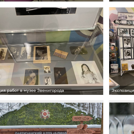
ия работ в музее Звенигорода
Экспозици