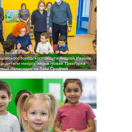
нцовского городского округа Андрей Иванов
 родители микрорайона Новая Трехгорка
овый палисадик на базе Средней
овательной школы № 17