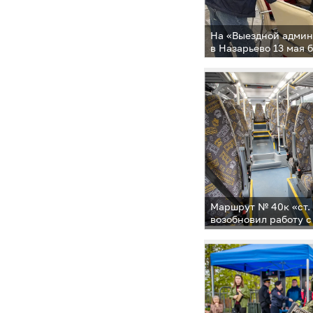
На «Выездной адми
в Назарьево 13 мая
обращения 40 челов
Маршрут № 40к «ст. 
возобновил работу с