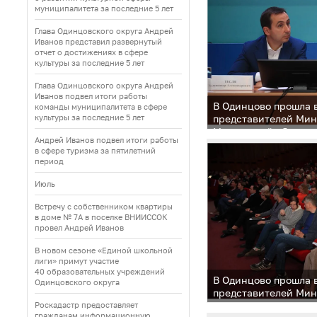
муниципалитета за последние 5 лет
Глава Одинцовского округа Андрей
Иванов представил развернутый
отчет о достижениях в сфере
культуры за последние 5 лет
Глава Одинцовского округа Андрей
Иванов подвел итоги работы
В Одинцово прошла 
команды муниципалитета в сфере
культуры за последние 5 лет
представителей Ми
Московской области
Андрей Иванов подвел итоги работы
и ДНТ
в сфере туризма за пятилетний
период
Июль
Встречу с собственником квартиры
в доме № 7А в поселке ВНИИССОК
провел Андрей Иванов
В новом сезоне «Единой школьной
лиги» примут участие
40 образовательных учреждений
В Одинцово прошла 
Одинцовского округа
представителей Ми
Московской области
Роскадастр предоставляет
гражданам информационную