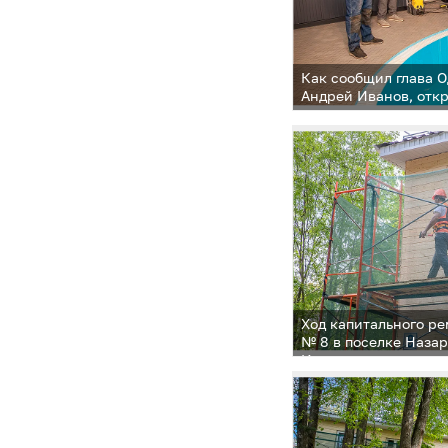
Как сообщил глава 
Андрей Иванов, отк
с нетерпением ждут 
Назарьево, но и со
пунктов
Ход капитального р
№ 8 в поселке Наза
Иванов