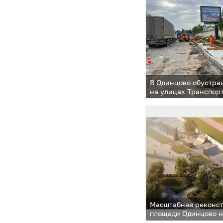
В Одинцово обустра
на улицах Транспор
Масштабная реконс
площади Одинцово н