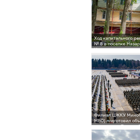
Ход капитального р
№ 8 в поселке Наза
Иванов
Филиал ЦЖКУ Миноб
МВО) подготовил об
участников Парада 