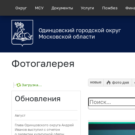
Округ
МСУ
Документы
Услуги
Пожбез
Фин
Одинцовский городской округ
Московской области
Фотогалерея
новые
фото дня
Загрузка...
Обновления
Август
Глава Одинцовского округа Андрей
Иванов выступил с отчетом
о развитии культурной сферы