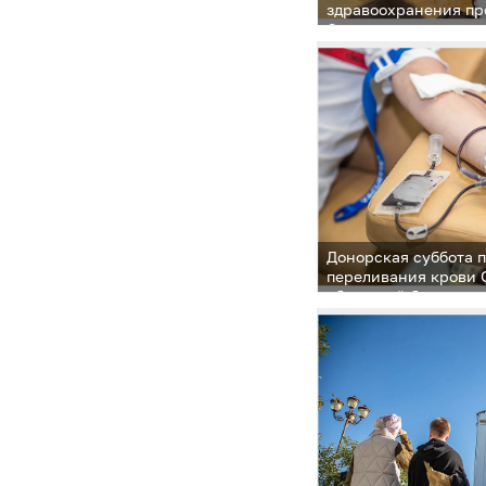
здравоохранения пр
Одинцовского округ
Донорская суббота п
переливания крови 
областной больницы