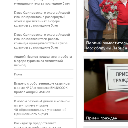
муниципалитета за последние 5 лет
Глава Одинцовского округа Андрей
Иванов представил развернутый
отчет о достижениях в сфере
культуры за последние 5 лет
Глава Одинцовского округа Андрей
Иванов подвел итоги работы
Первый заместитель
команды муниципалитета в сфере
культуры за последние 5 лет
Мособлдумы Лариса
и председатель окр
Андрей Иванов подвел итоги работы
депутатов Татьяна 
в сфере туризма за пятилетний
легендарного тяжел
период
Куренцова с 80-лет
Июль
Встречу с собственником квартиры
в доме № 7А в поселке ВНИИССОК
провел Андрей Иванов
В новом сезоне «Единой школьной
лиги» примут участие
40 образовательных учреждений
Одинцовского округа
Прием граждан
Роскадастр предоставляет
гражданам информационную