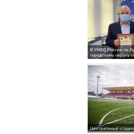
В УМВД России по О
городскому округу с
Общественного совет
принимали начальн
полиции Алексей Шк
Общественного сове
члены Совета, а так
местных СМИ
Центральный стадио