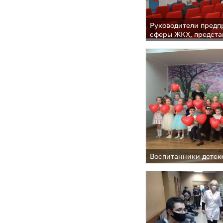
Руководители предп
сферы ЖКХ, предста
МКД, регионального 
многоквартирных до
в администрации Од
округа
Воспитанники детск