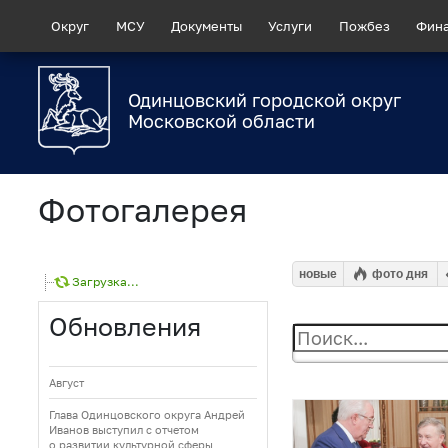
Округ
МСУ
Документы
Услуги
Пожбез
Фин
Одинцовский городской округ
Московской области
Фотогалерея
новые
фото дня
Загрузка...
Обновления
Август
Глава Одинцовского округа Андрей
Иванов выступил с отчетом
о развитии культурной сферы