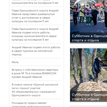
муниципалитета за последние 5 лет
Глава Одинцовского округа Андрей
Иванов представил развернутый
отчет о достижениях в сфере
культуры за последние 5 лет
Глава Одинцовского округа Андрей
Иванов подвел итоги работы
Субботник в Одинцо
команды муниципалитета в сфере
культуры за последние 5 лет
спорта и отдыха
Андрей Иванов подвел итоги работы
в сфере туризма за пятилетний
период
Июль
Встречу с собственником квартиры
в доме № 7А в поселке ВНИИССОК
провел Андрей Иванов
В новом сезоне «Единой школьной
лиги» примут участие
40 образовательных учреждений
Субботник в Одинцо
Одинцовского округа
спорта и отдыха
Роскадастр предоставляет
гражданам информационную