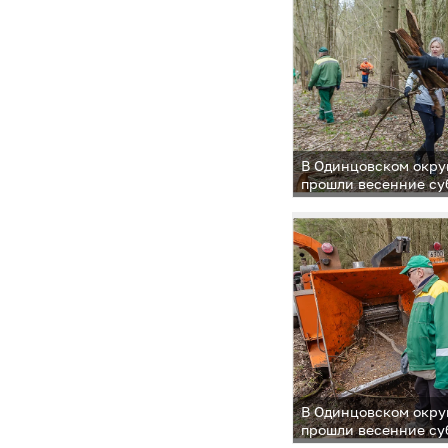
В Одинцовском округ
прошли весенние су
месячника чистоты 
из основных локаци
стал Одинцовский па
и отдыха имени Лар
В Одинцовском округ
прошли весенние су
месячника чистоты 