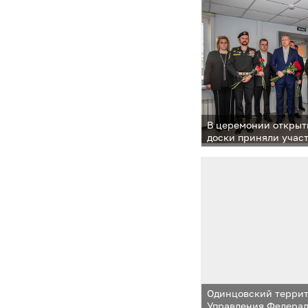
В церемонии откры
доски приняли учас
округа Андрей Иван
областной Думы Оле
специальной военно
представители Сове
авиагарнизона Куби
Городка
Одинцовский террит
Управления Федера