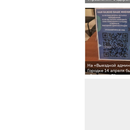
по надзору в сфере 
потребителей и благ
по Московской обла
жителей округа о на
активности клещей
На «Выездной админ
Городке 14 апреля 
обращения 73 челов