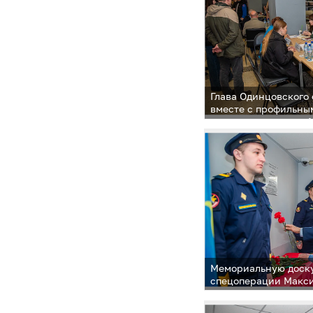
Глава Одинцовского
вместе с профильны
провел во вторник, 
прием в формате «В
администрации» в 
управлении Никольс
Дома культуры «Пол
Мемориальную доску
спецоперации Макси
в Старом Городке