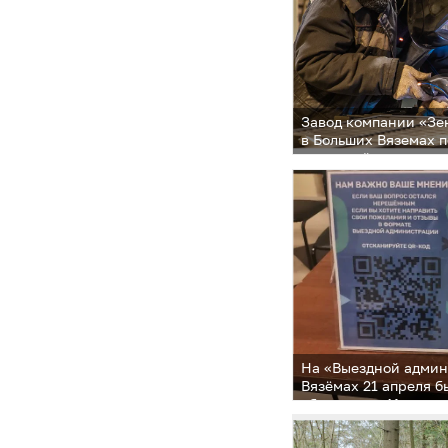
Завод компании «Зе
в Больших Вяземах 
окружной админист
На «Выездной адми
Вязёмах 21 апреля 
обращения 41 челов