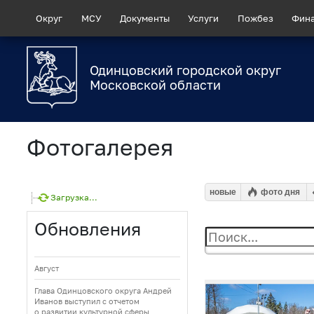
Округ
МСУ
Документы
Услуги
Пожбез
Фин
Одинцовский городской округ
Московской области
Фотогалерея
новые
фото дня
Загрузка...
Обновления
Август
Глава Одинцовского округа Андрей
Иванов выступил с отчетом
о развитии культурной сферы