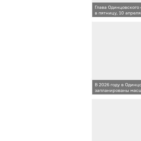
Глава Одинцовского
в пятницу, 10 апреля
по вопросу работы 
в новом корпусе ЖК
В 2026 году в Одинц
запланированы мас
по благоустройству
общественных прост
и спортивных площа
коммуникаций, а та
линий наружного о