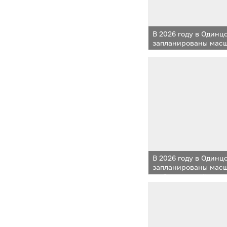
В 2026 году в Одинц
запланированы мас
по благоустройству
общественных прост
и спортивных площа
коммуникаций, а та
линий наружного о
В 2026 году в Одинц
запланированы мас
по благоустройству
общественных прост
и спортивных площа
коммуникаций, а та
линий наружного о