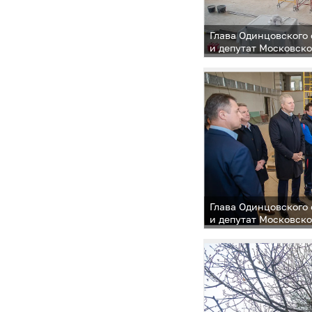
Глава Одинцовского
и депутат Московск
Рожнов во вторник, 
ход капитального ре
оздоровительного к
школы «Старый горо
Глава Одинцовского
и депутат Московск
Рожнов во вторник, 
ход капитального ре
оздоровительного к
школы «Старый горо