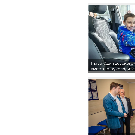
из основных локаци
стал Одинцовский па
и отдыха имени Лар
Глава Одинцовского
вместе с руководит
филиала Фонда «Защ
Ольгой Ермаковой и
Ассоциации ветера
муниципалитета вру
Специальной военно
Гришаю ключи от но
«Москвич-3»