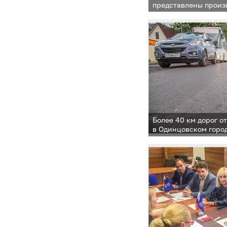
представлены произ
округа
Более 40 км дорог 
в Одинцовском горо