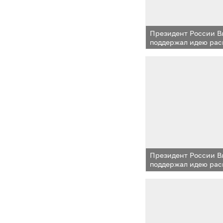
Президент России 
поддержал идею рас
одинцовского опыта
микрорайонов
Президент России 
поддержал идею рас
одинцовского опыта
микрорайонов