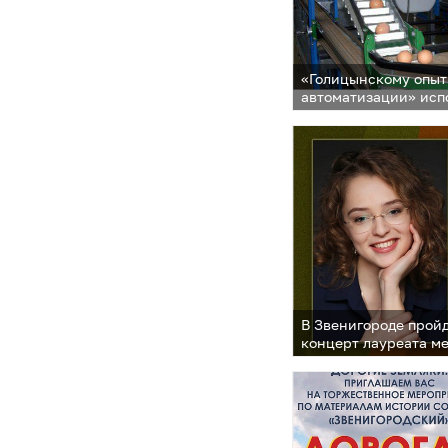
«Голицынскому опыт
автоматизации» исп
В Звенигороде прой
концерт лауреата м
конкурсов Яны Кост