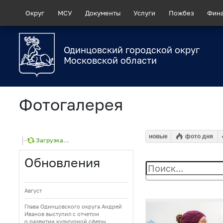
Округ
МСУ
Документы
Услуги
Пожбез
Фин
Одинцовский городской округ
Московской области
Фотогалерея
новые
фото дня
Загрузка...
Обновления
Август
Глава Одинцовского округа Андрей
Иванов выступил с отчетом
о развитии культурной сферы