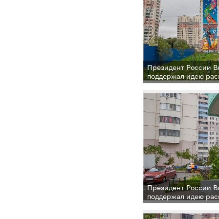
Президент России 
поддержал идею рас
одинцовского опыта
микрорайонов
Президент России 
поддержал идею рас
одинцовского опыта
микрорайонов