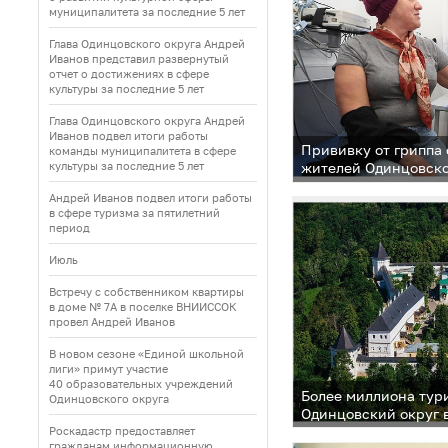
муниципалитета за последние 5 лет
Глава Одинцовского округа Андрей
Иванов представил развернутый
отчет о достижениях в сфере
культуры за последние 5 лет
Глава Одинцовского округа Андрей
Иванов подвел итоги работы
Прививку от гриппа 
команды муниципалитета в сфере
культуры за последние 5 лет
жителей Одинцовско
Андрей Иванов подвел итоги работы
в сфере туризма за пятилетний
период
Июль
Встречу с собственником квартиры
в доме № 7А в поселке ВНИИССОК
провел Андрей Иванов
В новом сезоне «Единой школьной
лиги» примут участие
40 образовательных учреждений
Более миллиона тур
Одинцовского округа
Одинцовский округ 
Роскадастр предоставляет
гражданам информационную