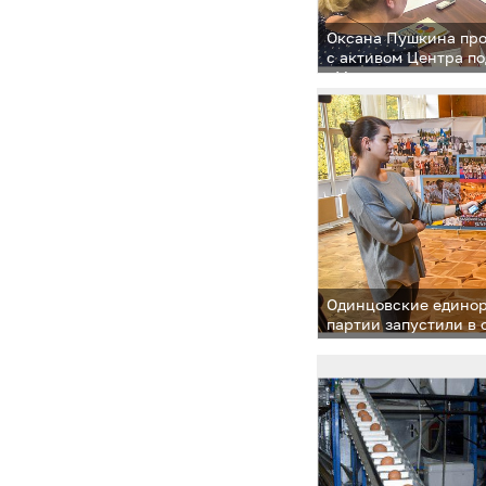
Оксана Пушкина про
с активом Центра п
«Мамина помощь»
Одинцовские единор
партии запустили в 
«Безопасная страна