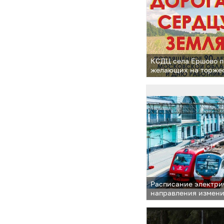
КСДЦ села Ершово п
желающих на торже
по материалам исто
«Звенигородский»
Расписание электри
направления измени