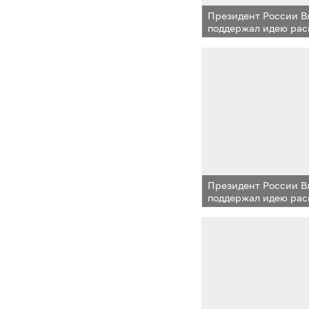
Президент России 
поддержал идею рас
одинцовского опыта
микрорайонов
Президент России 
поддержал идею рас
одинцовского опыта
микрорайонов