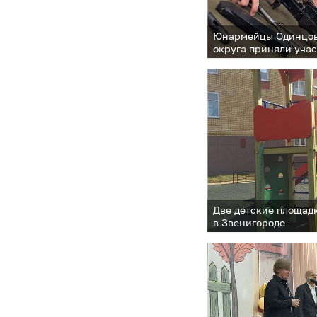
Юнармейцы Одинцов
округа приняли учас
военно-патриотичес
Победы»
Две детские площад
в Звенигороде