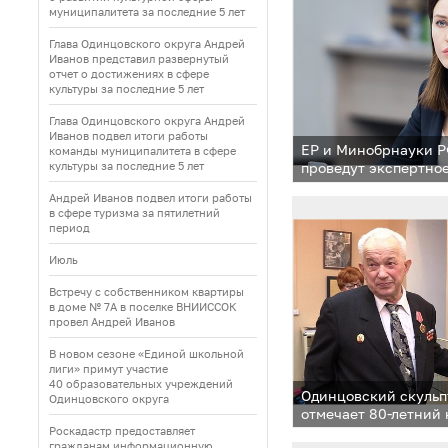
муниципалитета за последние 5 лет
Глава Одинцовского округа Андрей
Иванов представил развернутый
отчет о достижениях в сфере
культуры за последние 5 лет
Глава Одинцовского округа Андрей
Иванов подвел итоги работы
ЕР и Минобрнауки Р
команды муниципалитета в сфере
культуры за последние 5 лет
проведут экспертно
стандарта для школ
Андрей Иванов подвел итоги работы
в сфере туризма за пятилетний
период
Июль
Встречу с собственником квартиры
в доме № 7А в поселке ВНИИССОК
провел Андрей Иванов
В новом сезоне «Единой школьной
лиги» примут участие
40 образовательных учреждений
Одинцовский скульп
Одинцовского округа
отмечает 80-летний
Роскадастр предоставляет
гражданам информационную