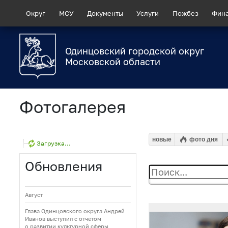
Округ
МСУ
Документы
Услуги
Пожбез
Фин
Одинцовский городской округ
Московской области
Фотогалерея
новые
фото дня
Загрузка...
Обновления
Август
Глава Одинцовского округа Андрей
Иванов выступил с отчетом
о развитии культурной сферы