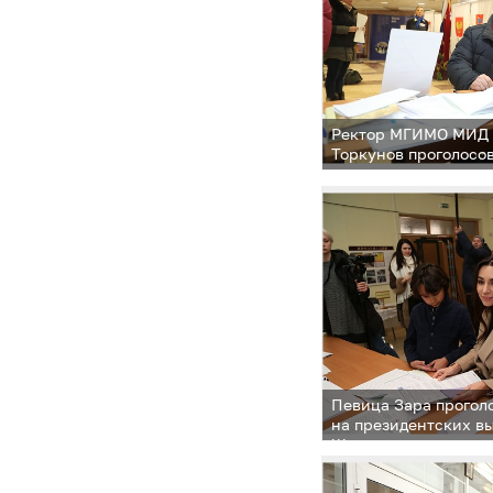
Ректор МГИМО МИД 
Торкунов проголосо
Певица Зара прогол
на президентских в
Жуковка