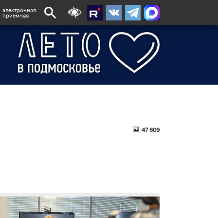
электронная
приемная
47 609