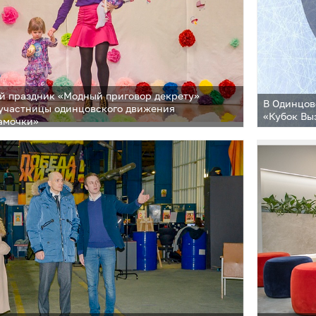
й праздник «Модный приговор декрету»
В Одинцов
участницы одинцовского движения
«Кубок Вы
амочки»