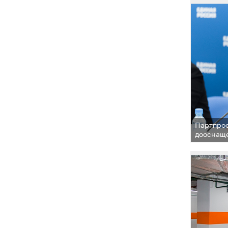
Партпрое
дооснащ