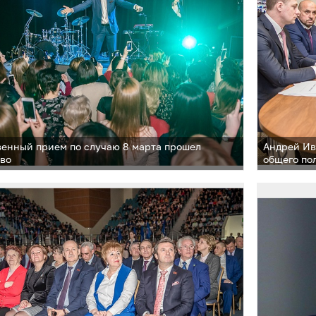
енный прием по случаю 8 марта прошел
Андрей Ив
ово
общего по