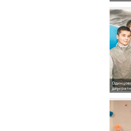
Одинцовс
двукратн