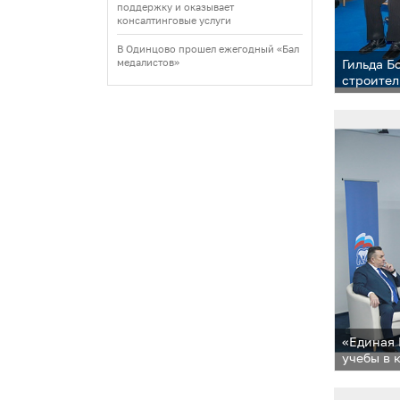
поддержку и оказывает
консалтинговые услуги
В Одинцово прошел ежегодный «Бал
Гильда Б
медалистов»
строител
«Единая 
учебы в 