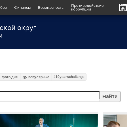
Противодействие
без
Финансы
Безопасность
коррупции
ской округ
и
#10yearschallange
фото дня
популярные
Найти