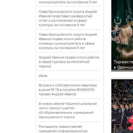
муниципалитета за последние 5 лет
Глава Одинцовского округа Андрей
Иванов представил развернутый
отчет о достижениях в сфере
культуры за последние 5 лет
Глава Одинцовского округа Андрей
Иванов подвел итоги работы
команды муниципалитета в сфере
культуры за последние 5 лет
Андрей Иванов подвел итоги работы
Торжеств
в сфере туризма за пятилетний
период
в Одинц
Июль
Встречу с собственником квартиры
в доме № 7А в поселке ВНИИССОК
провел Андрей Иванов
В новом сезоне «Единой школьной
лиги» примут участие
40 образовательных учреждений
Одинцовского округа
Роскадастр предоставляет
гражданам информационную