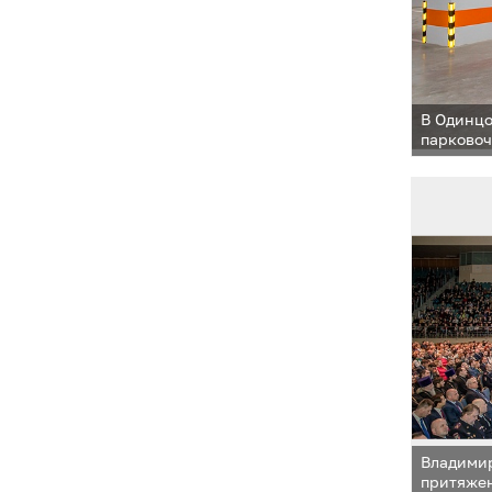
В Одинцо
парковоч
Владимир
притяжен