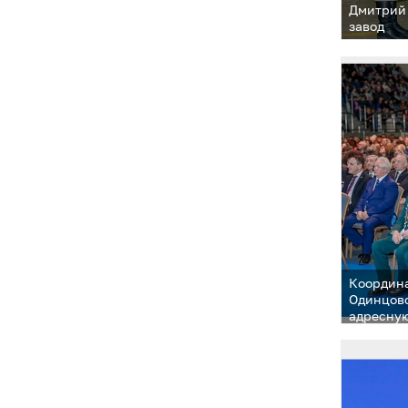
Дмитрий
завод
Координа
Одинцовс
адресну