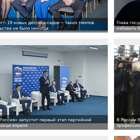
отт: 19 новых детских садов — таких темпов
Глава гос
ьства не было никогда
избавить 
Россия» запустит первый этап партийной
В России 
конце апреля
профессио