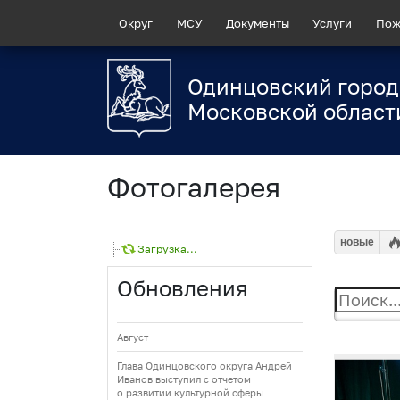
Округ
МСУ
Документы
Услуги
Пож
Одинцовский город
Московской област
Фотогалерея
новые
Загрузка...
Обновления
Август
Глава Одинцовского округа Андрей
Иванов выступил с отчетом
о развитии культурной сферы