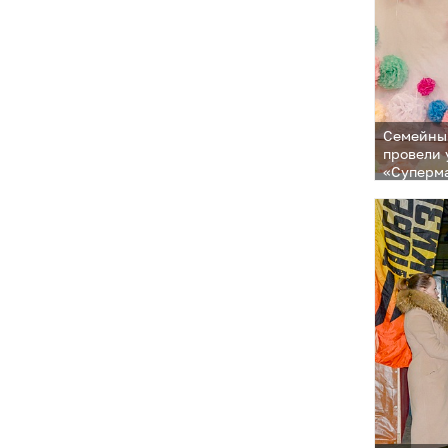
Семейны
провели 
«Суперм