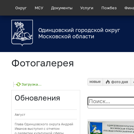
Округ
МСУ
Документы
Услуги
Пожбез
Фин
Одинцовский городской округ
Московской области
Фотогалерея
новые
фото дня
Загрузка...
Обновления
Август
Глава Одинцовского округа Андрей
Иванов выступил с отчетом
о развитии культурной сферы