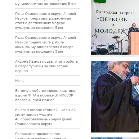
муниципалитета за последние 5 лет
Глава Одинцовского округа Андрей
Иванов представил развернутый
отчет о достижениях в сфере
культуры за последние 5 лет
Глава Одинцовского округа Андрей
Иванов подвел итоги работы
команды муниципалитета в сфере
культуры за последние 5 лет
Андрей Иванов подвел итоги работы
в сфере туризма за пятилетний
период
Июль
Встречу с собственником квартиры
в доме № 7А в поселке ВНИИССОК
провел Андрей Иванов
В новом сезоне «Единой школьной
лиги» примут участие
40 образовательных учреждений
Одинцовского округа
Роскадастр предоставляет
гражданам информационную