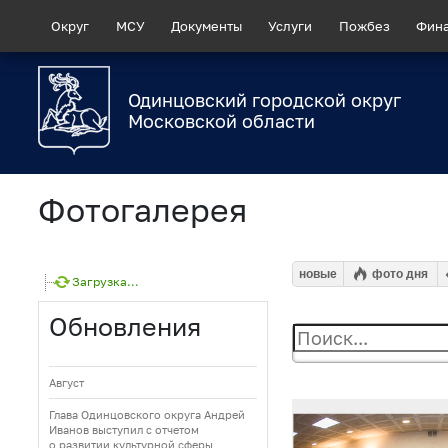
Округ
МСУ
Документы
Услуги
Пожбез
Фин
Одинцовский городской округ
Московской области
Фотогалерея
новые
фото дня
Загрузка...
Обновления
Август
Глава Одинцовского округа Андрей
Иванов выступил с отчетом
о развитии культурной сферы