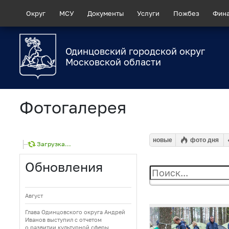
Округ
МСУ
Документы
Услуги
Пожбез
Фин
Одинцовский городской округ
Московской области
Фотогалерея
новые
фото дня
Загрузка...
Обновления
Август
Глава Одинцовского округа Андрей
Иванов выступил с отчетом
о развитии культурной сферы