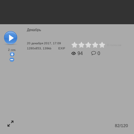
Декабрь
20 декабря 2017, 17:09
0 голосов
1280x853, 139kb
EXIF
2
сек.
94
0
82/120