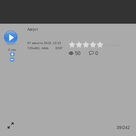
Август
07 августа 2018, 12:15
0 голосов
720x481, 44kb
EXIF
2
сек.
50
0
39/242