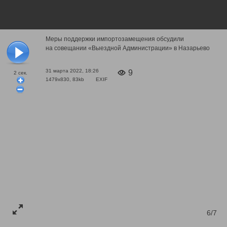
Меры поддержки импортозамещения обсудили
на совещании «Выездной Администрации» в Назарьево
31 марта 2022, 18:26
9
2
сек.
1479x830, 83kb
EXIF
6/7