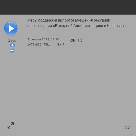
Меры поддержки импортозамещения обсудили
на совещании «Выездной Администрации» в Назарьево
31 марта 2022, 18:26
10
2
сек.
1477x830, 75kb
EXIF
7/7