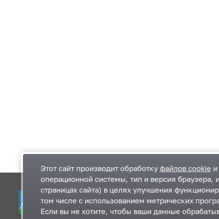
Этот сайт производит обработку
файлов cookie
и 
операционной системы, тип и версия браузера, 
страницах сайта) в целях улучшения функционир
Одинцовский городской округ Московской
К
том числе с использованием метрических програ
области
К
Если вы не хотите, чтобы ваши данные обрабатыв
П
143000, Московская область, г. Одинцово,