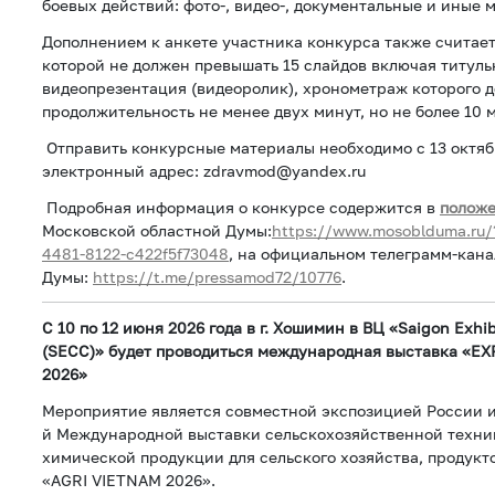
боевых действий: фото-, видео-, документальные и иные 
Дополнением к анкете участника конкурса также считает
которой не должен превышать 15 слайдов включая титуль
видеопрезентация (видеоролик), хронометраж которого 
продолжительность не менее двух минут, но не более 10 
Отправить конкурсные материалы необходимо с 13 октябр
электронный адрес: zdravmod@yandex.ru
Подробная информация о конкурсе содержится в
положе
Московской областной Думы:
https://www.mosoblduma.ru/
4481-8122-c422f5f73048
, на официальном телеграмм-кана
Думы:
https://t.me/pressamod72/10776
.
С 10 по 12 июня 2026 года в г. Хошимин в ВЦ «Saigon Exhi
(SECC)» будет проводиться международная выставка «E
2026»
Мероприятие является совместной экспозицией России и
й Международной выставки сельскохозяйственной техник
химической продукции для сельского хозяйства, продукт
«AGRI VIETNAM 2026».