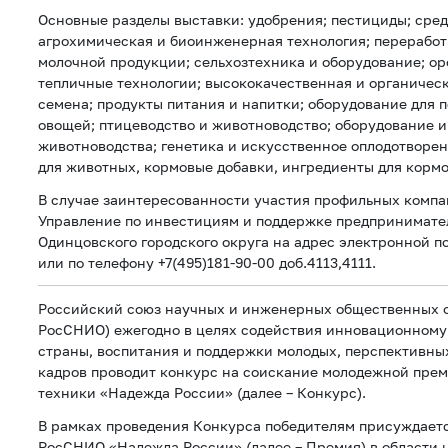
Основные разделы выставки: удобрения; пестициды; сре
агрохимическая и биоинженерная технология; переработк
молочной продукции; сельхозтехника и оборудование; о
тепличные технологии; высококачественная и органичес
семена; продукты питания и напитки; оборудование для 
овощей; птицеводство и животноводство; оборудование и
животноводства; генетика и искусственное оплодотворен
для животных, кормовые добавки, ингредиенты для кормо
В случае заинтересованности участия профильных компа
Управление по инвестициям и поддержке предпринимат
Одинцовского городского округа на адрес электронной п
или по телефону +7(495)181-90-00 доб.4113,4111.
Российский союз научных и инженерных общественных о
РосСНИО) ежегодно в целях содействия инновационному
страны, воспитания и поддержки молодых, перспективн
кадров проводит конкурс на соискание молодежной прем
техники «Надежда России» (далее – Конкурс).
В рамках проведения Конкурса победителям присуждает
РоcСНИО «Надежда России» (далее – Премия) в области н